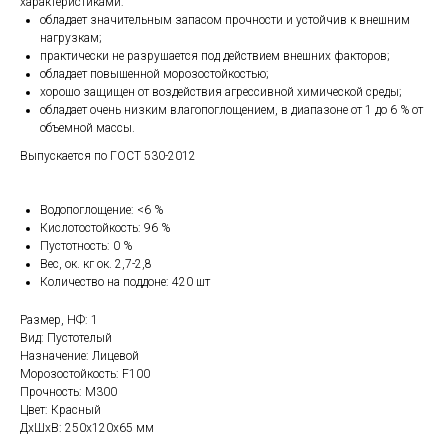
характеристиками:
обладает значительным запасом прочности и устойчив к внешним
нагрузкам;
практически не разрушается под действием внешних факторов;
обладает повышенной морозостойкостью;
хорошо защищен от воздействия агрессивной химической среды;
обладает очень низким влагопоглощением, в диапазоне от 1 до 6 % от
объемной массы.
Выпускается по ГОСТ 530-2012
Водопоглощение: <6 %
Кислотостойкость: 96 %
Пустотность: 0 %
Вес, ок. кг ок. 2,7-2,8
Количество на поддоне: 420 шт
Размер, НФ: 1
Вид: Пустотелый
Назначение: Лицевой
Морозостойкость: F100
Прочность: М300
Цвет: Красный
ДxШxВ: 250x120x65 мм