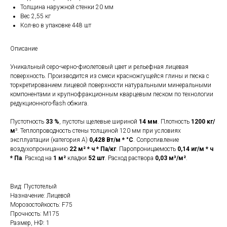
Толщина наружной стенки 20 мм
Вес 2,55 кг
Кол-во в упаковке 448 шт
Описание
Уникальный серо-черно-фиолетовый цвет и рельефная лицевая
поверхность. Производится из смеси красножгущейся глины и песка с
торкретированием лицевой поверхности натуральными минеральными
компонентами и крупнофракционным кварцевым песком по технологии
редукционного-flash обжига.
Пустотность
33 %
, пустоты щелевые шириной
14 мм
. Плотность
1200 кг/
м
³. Теплопроводность стены толщиной 120 мм при условиях
эксплуатации (категория А)
0,428 Вт/м * °С
. Сопротивление
воздухопроницанию
22 м² * ч * Па/кг
. Паропроницаемость
0,14 иг/м * ч
* Па
. Расход на
1 м²
кладки
52 шт
. Расход раствора
0,03 м³/м²
.
Вид: Пустотелый
Назначение: Лицевой
Морозостойкость: F75
Прочность: М175
Размер, НФ: 1