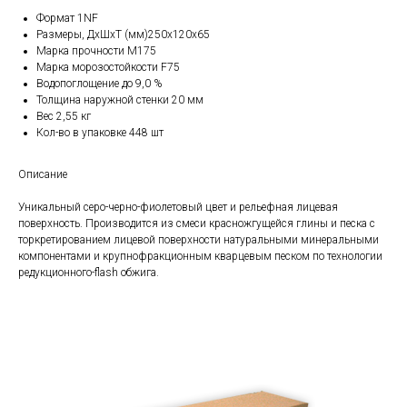
Формат 1NF
Размеры, ДхШхТ (мм)250х120х65
Марка прочности М175
Марка морозостойкости F75
Водопоглощение до 9,0 %
Толщина наружной стенки 20 мм
Вес 2,55 кг
Кол-во в упаковке 448 шт
Описание
Уникальный серо-черно-фиолетовый цвет и рельефная лицевая
поверхность. Производится из смеси красножгущейся глины и песка с
торкретированием лицевой поверхности натуральными минеральными
компонентами и крупнофракционным кварцевым песком по технологии
редукционного-flash обжига.