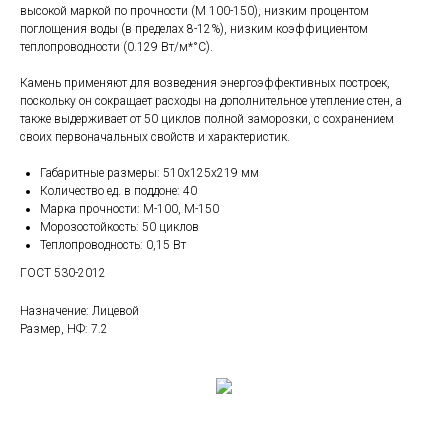
высокой маркой по прочности (М 100-150), низким процентом
поглощения воды (в пределах 8-12%), низким коэффициентом
теплопроводности (0.129 Вт/м*°C).
Камень применяют для возведения энергоэффективных построек,
поскольку он сокращает расходы на дополнительное утепление стен, а
также выдерживает от 50 циклов полной заморозки, с сохранением
своих первоначальных свойств и характеристик.
Габаритные размеры: 510х125х219 мм
Количество ед. в поддоне: 40
Марка прочности: М-100, М-150
Морозостойкость: 50 циклов
Теплопроводность: 0,15 Вт
ГОСТ 530-2012
Назначение: Лицевой
Размер, НФ: 7.2