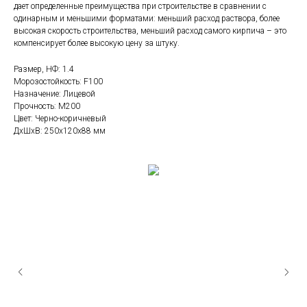
дает определенные преимущества при строительстве в сравнении с
одинарным и меньшими форматами: меньший расход раствора, более
высокая скорость строительства, меньший расход самого кирпича – это
компенсирует более высокую цену за штуку.
Размер, НФ: 1.4
Морозостойкость: F100
Назначение: Лицевой
Прочность: М200
Цвет: Черно-коричневый
ДxШxВ: 250x120x88 мм