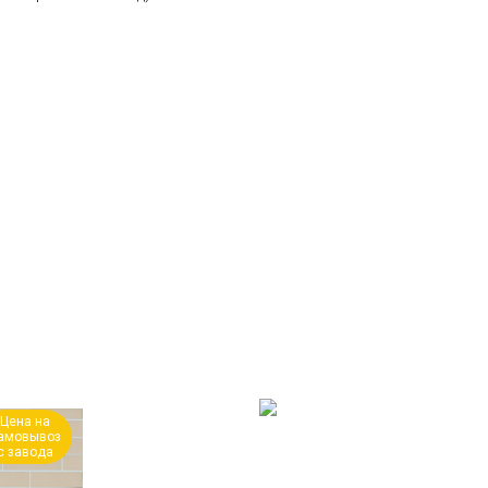
Цена на
амовывоз
с завода