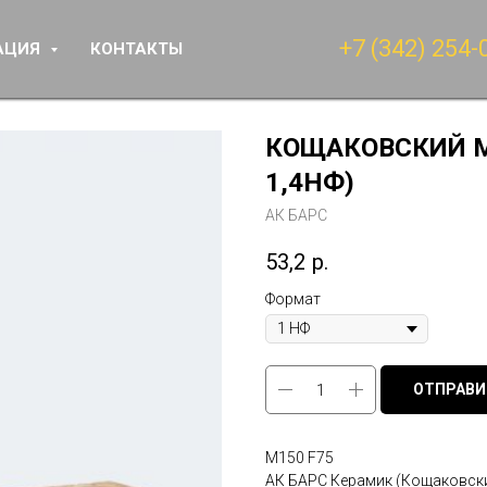
+7 (342) 254-
АЦИЯ
КОНТАКТЫ
КОЩАКОВСКИЙ М
1,4НФ)
АК БАРС
53,2
р.
Формат
ОТПРАВИ
М150 F75
АК БАРС Керамик (Кощаковск