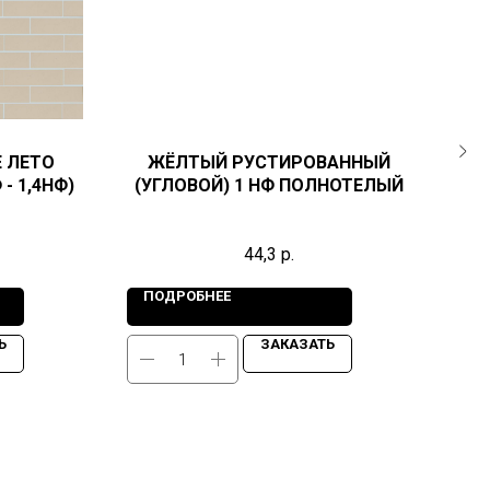
 ЛЕТО
ЖЁЛТЫЙ РУСТИРОВАННЫЙ
К
 - 1,4НФ)
(УГЛОВОЙ) 1 НФ ПОЛНОТЕЛЫЙ
од
44,3
р.
ПОДРОБНЕЕ
П
Ь
ЗАКАЗАТЬ