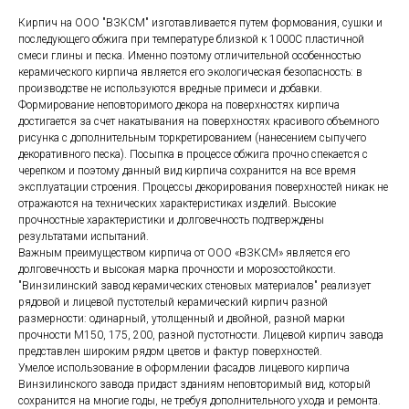
Кирпич на ООО "ВЗКСМ" изготавливается путем формования, сушки и
последующего обжига при температуре близкой к 1000С пластичной
смеси глины и песка. Именно поэтому отличительной особенностью
керамического кирпича является его экологическая безопасность: в
производстве не используются вредные примеси и добавки.
Формирование неповторимого декора на поверхностях кирпича
достигается за счет накатывания на поверхностях красивого объемного
рисунка с дополнительным торкретированием (нанесением сыпучего
декоративного песка). Посыпка в процессе обжига прочно спекается с
черепком и поэтому данный вид кирпича сохранится на все время
эксплуатации строения. Процессы декорирования поверхностей никак не
отражаются на технических характеристиках изделий. Высокие
прочностные характеристики и долговечность подтверждены
результатами испытаний.
Важным преимуществом кирпича от ООО «ВЗКСМ» является его
долговечность и высокая марка прочности и морозостойкости.
"Винзилинский завод керамических стеновых материалов" реализует
рядовой и лицевой пустотелый керамический кирпич разной
размерности: одинарный, утолщенный и двойной, разной марки
прочности М150, 175, 200, разной пустотности. Лицевой кирпич завода
представлен широким рядом цветов и фактур поверхностей.
Умелое использование в оформлении фасадов лицевого кирпича
Винзилинского завода придаст зданиям неповторимый вид, который
сохранится на многие годы, не требуя дополнительного ухода и ремонта.