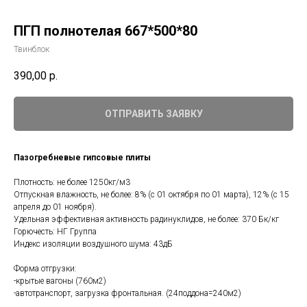
ПГП полнотелая 667*500*80
Твинблок
390,00
р.
ОТПРАВИТЬ ЗАЯВКУ
Пазогребневые гипсовые плиты
Плотность: не более 1250кг/м3
Отпускная влажность, не более: 8% (с 01 октября по 01 марта), 12% (с 15
апреля до 01 ноября).
Удельная эффективная активность радинуклидов, не более: 370 Бк/кг
Горючесть: НГ Группа
Индекс изоляции воздушного шума: 43дБ
Форма отгрузки:
-крытые вагоны (760м2)
-автотранспорт, загрузка фронтальная. (24поддона=240м2)