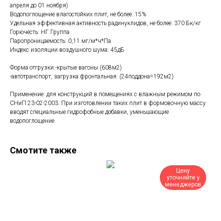
апреля до 01 ноября)
Водопоглощение влагостойких плит, не более: 15%
Удельная эффективная активность радинуклидов, не более: 370 Бк/кг
Горючесть: НГ Группа
Паропроницаемость: 0,11 мг/м*ч*Па
Индекс изоляции воздушного шума: 45дБ
Форма отгрузки:-крытые вагоны (608м2)
-автотранспорт, загрузка фронтальная. (24поддона=192м2)
Применение: для конструкций в помещениях с влажным режимом по
СНиП 23-02-2003. При изготовлении таких плит в формовочную массу
вводят специальные гидрофобные добавки, уменьшающие
водопоглощение.
Смотите также
Цену
уточняйте у
менеджеров